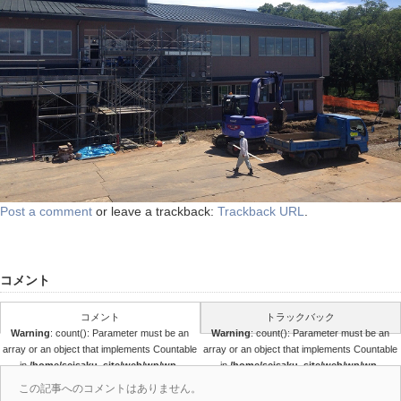
Post a comment
or leave a trackback:
Trackback URL
.
コメント
コメント
トラックバック
Warning
: count(): Parameter must be an
Warning
: count(): Parameter must be an
array or an object that implements Countable
array or an object that implements Countable
in
/home/seisaku_site/web/wp/wp-
in
/home/seisaku_site/web/wp/wp-
content/themes/seisaku/comments.php
content/themes/seisaku/comments.php
この記事へのコメントはありません。
on line
36
on line
37