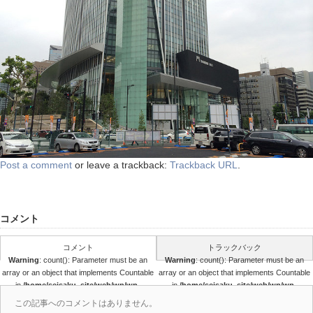
Post a comment
or leave a trackback:
Trackback URL
.
コメント
コメント
トラックバック
Warning
: count(): Parameter must be an
Warning
: count(): Parameter must be an
array or an object that implements Countable
array or an object that implements Countable
in
/home/seisaku_site/web/wp/wp-
in
/home/seisaku_site/web/wp/wp-
content/themes/seisaku/comments.php
content/themes/seisaku/comments.php
この記事へのコメントはありません。
on line
36
on line
37