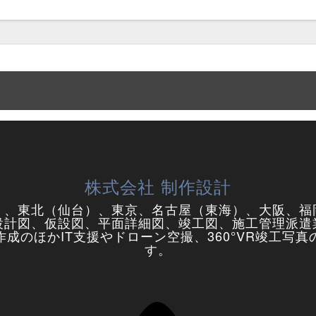
株式会社 制作設計
）、東北（仙台）、東京、名古屋（東海）、大阪、福
設計図、仮設図、平面詳細図、竣工図、施工管理派遣
成のほかIT支援やドローン空撮、360°VR竣工写
す。