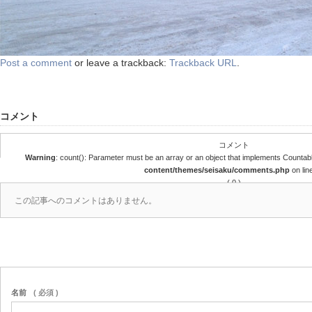
Post a comment
or leave a trackback:
Trackback URL
.
コメント
コメント
Warning
: count(): Parameter must be an array or an object that implements Countab
content/themes/seisaku/comments.php
on lin
( 0 )
この記事へのコメントはありません。
名前
( 必須 )