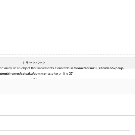
トラックバック
an array or an object that implements Countable in
/home/seisaku_site/web/wp/wp-
ntent/themes/seisaku/comments.php
on line
37
( 0 )