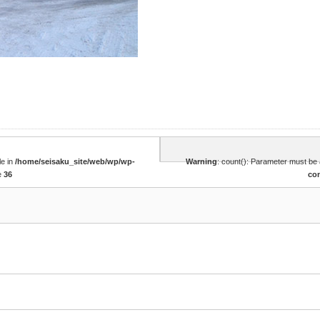
le in
/home/seisaku_site/web/wp/wp-
Warning
: count(): Parameter must be 
e
36
co