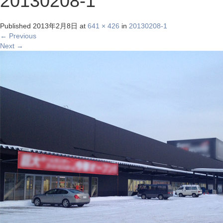
20130208-1
Published
2013年2月8日
at
641 × 426
in
20130208-1
←
Previous
Next
→