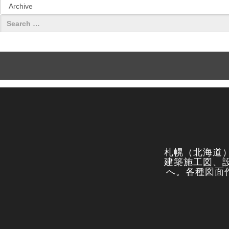
札幌（北海道
建築施工図、
へ。各種図面作