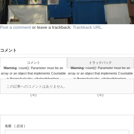
Post a comment
or leave a trackback:
Trackback URL
.
コメント
コメント
トラックバック
Warning
: count(): Parameter must be an
Warning
: count(): Parameter must be an
array or an object that implements Countable
array or an object that implements Countable
in
/home/seisaku_site/web/wp/wp-
in
/home/seisaku_site/web/wp/wp-
content/themes/seisaku/comments.php
content/themes/seisaku/comments.php
この記事へのコメントはありません。
on line
36
on line
37
( 0 )
( 0 )
名前
( 必須 )