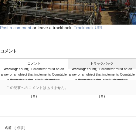
Post a comment
or leave a trackback:
Trackback URL
.
コメント
コメント
トラックバック
Warning
: count(): Parameter must be an
Warning
: count(): Parameter must be an
array or an object that implements Countable
array or an object that implements Countable
in
/home/seisaku_site/web/wp/wp-
in
/home/seisaku_site/web/wp/wp-
content/themes/seisaku/comments.php
content/themes/seisaku/comments.php
この記事へのコメントはありません。
on line
36
on line
37
( 0 )
( 0 )
名前
( 必須 )