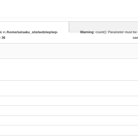
le in
/home/seisaku_site/web/wp/wp-
Warning
: count(): Parameter must be 
e
36
co