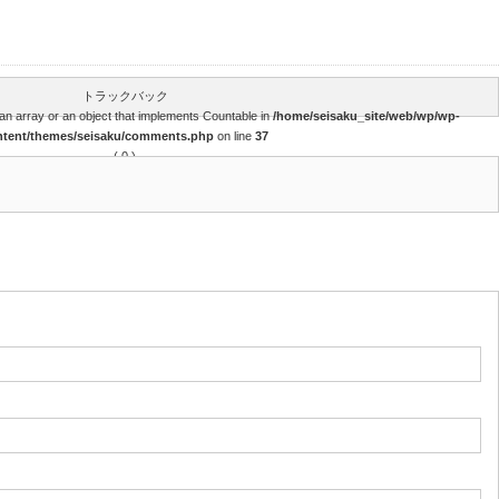
トラックバック
an array or an object that implements Countable in
/home/seisaku_site/web/wp/wp-
ntent/themes/seisaku/comments.php
on line
37
( 0 )