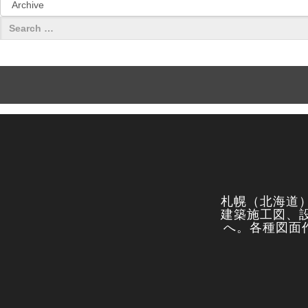
札幌（北海道
建築施工図、
へ。各種図面作