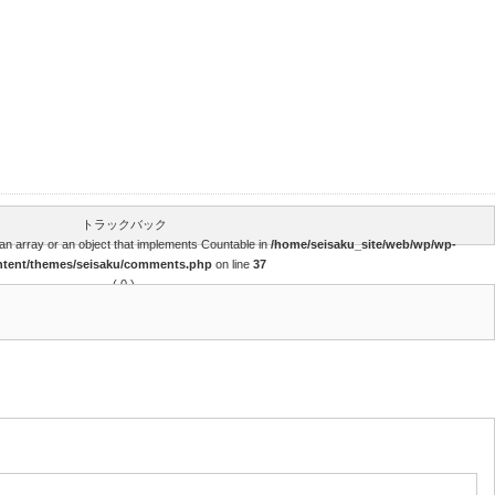
トラックバック
an array or an object that implements Countable in
/home/seisaku_site/web/wp/wp-
ntent/themes/seisaku/comments.php
on line
37
( 0 )