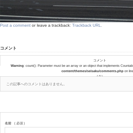
Post a comment
or leave a trackback:
Trackback URL
.
コメント
コメント
Warning
: count(): Parameter must be an array or an object that implements Countab
content/themes/seisaku/comments.php
on lin
( 0 )
この記事へのコメントはありません。
名前
( 必須 )