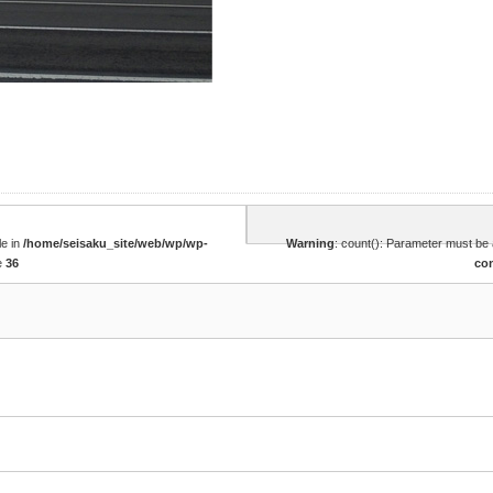
le in
/home/seisaku_site/web/wp/wp-
Warning
: count(): Parameter must be 
e
36
co