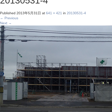
20130531-4
Published
2013年5月31日
at
641 × 421
in
20130531-4
←
Previous
Next
→