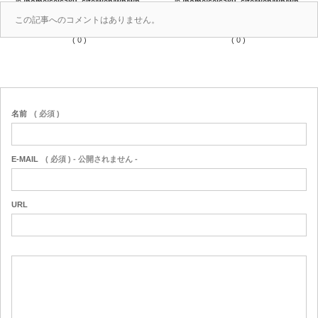
in
/home/seisaku_site/web/wp/wp-
in
/home/seisaku_site/web/wp/wp-
content/themes/seisaku/comments.php
content/themes/seisaku/comments.php
この記事へのコメントはありません。
on line
36
on line
37
( 0 )
( 0 )
名前
( 必須 )
E-MAIL
( 必須 ) - 公開されません -
URL