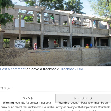
Post a comment
or leave a trackback:
Trackback URL
.
コメント
コメント
トラックバック
Warning
: count(): Parameter must be an
Warning
: count(): Parameter must be an
array or an object that implements Countable
array or an object that implements Countable