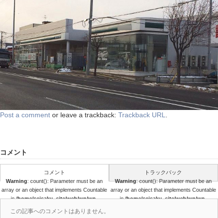
Post a comment
or leave a trackback:
Trackback URL
.
コメント
コメント
トラックバック
Warning
: count(): Parameter must be an
Warning
: count(): Parameter must be an
array or an object that implements Countable
array or an object that implements Countable
in
/home/seisaku_site/web/wp/wp-
in
/home/seisaku_site/web/wp/wp-
content/themes/seisaku/comments.php
content/themes/seisaku/comments.php
この記事へのコメントはありません。
on line
36
on line
37