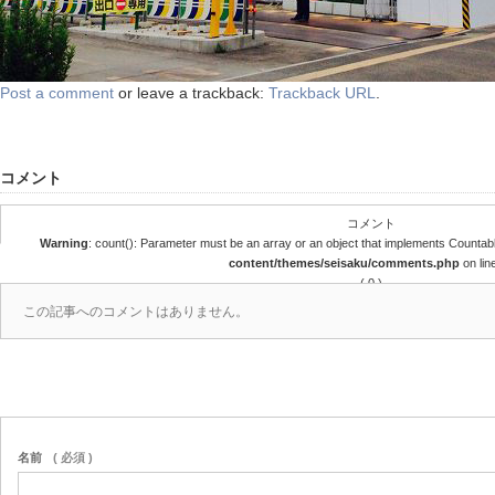
Post a comment
or leave a trackback:
Trackback URL
.
コメント
コメント
Warning
: count(): Parameter must be an array or an object that implements Countab
content/themes/seisaku/comments.php
on lin
( 0 )
この記事へのコメントはありません。
名前
( 必須 )