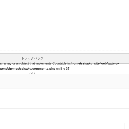
トラックバック
an array or an object that implements Countable in
/home/seisaku_site/web/wp/wp-
ntent/themes/seisaku/comments.php
on line
37
( 0 )