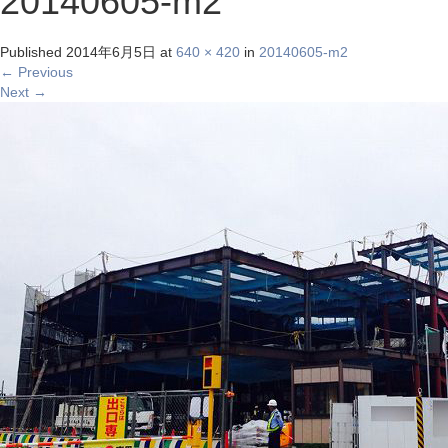
20140605-m2
Published
2014年6月5日
at
640 × 420
in
20140605-m2
←
Previous
Next
→