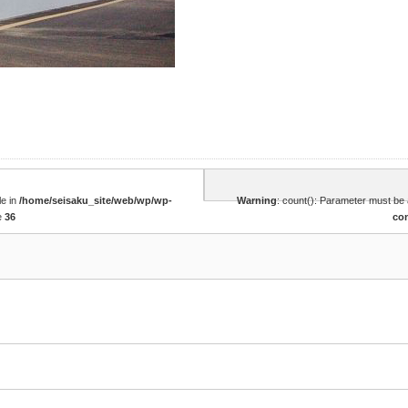
le in
/home/seisaku_site/web/wp/wp-
Warning
: count(): Parameter must be 
e
36
co