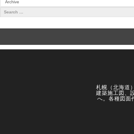
札幌（北海道
建築施工図、
へ。各種図面作