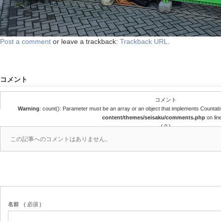
Post a comment
or leave a trackback:
Trackback URL
.
コメント
コメント
Warning
: count(): Parameter must be an array or an object that implements Countab
content/themes/seisaku/comments.php
on lin
( 0 )
この記事へのコメントはありません。
名前
( 必須 )