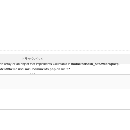
トラックバック
an array or an object that implements Countable in
/home/seisaku_site/web/wp/wp-
ntent/themes/seisaku/comments.php
on line
37
( 0 )