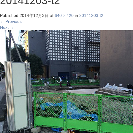
20141203-t2
Published
2014年12月3日
at
640 × 420
in
20141203-t2
←
Previous
Next
→