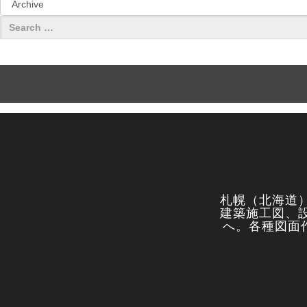
札幌（北海道
建築施工図、
へ。各種図面作