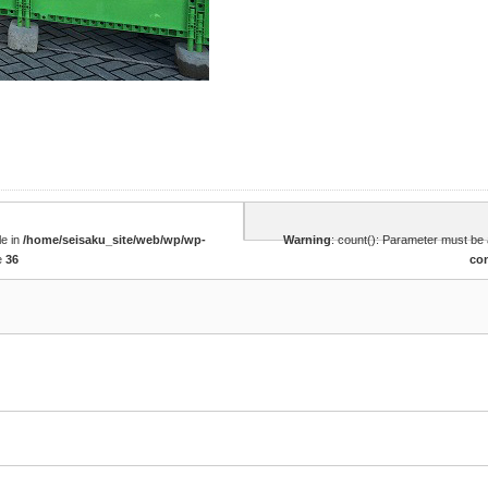
le in
/home/seisaku_site/web/wp/wp-
Warning
: count(): Parameter must be 
e
36
co