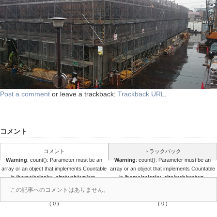
Post a comment
or leave a trackback:
Trackback URL
.
コメント
コメント
トラックバック
Warning
: count(): Parameter must be an
Warning
: count(): Parameter must be an
array or an object that implements Countable
array or an object that implements Countable
in
/home/seisaku_site/web/wp/wp-
in
/home/seisaku_site/web/wp/wp-
content/themes/seisaku/comments.php
content/themes/seisaku/comments.php
この記事へのコメントはありません。
on line
36
on line
37
( 0 )
( 0 )