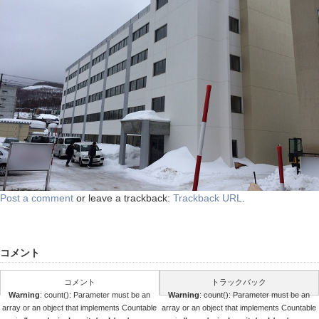
Post a comment
or leave a trackback:
Trackback URL
.
コメント
コメント
トラックバック
Warning
: count(): Parameter must be an
Warning
: count(): Parameter must be an
array or an object that implements Countable
array or an object that implements Countable