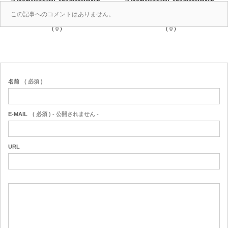
in
/home/seisaku_site/web/wp/wp-
in
/home/seisaku_site/web/wp/wp-
content/themes/seisaku/comments.php
content/themes/seisaku/comments.php
この記事へのコメントはありません。
on line
36
on line
37
( 0 )
( 0 )
名前
( 必須 )
E-MAIL
( 必須 ) - 公開されません -
URL