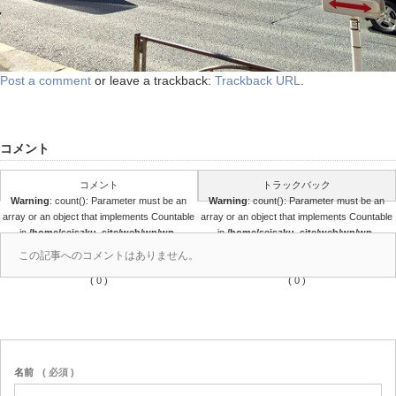
Post a comment
or leave a trackback:
Trackback URL
.
コメント
コメント
トラックバック
Warning
: count(): Parameter must be an
Warning
: count(): Parameter must be an
array or an object that implements Countable
array or an object that implements Countable
in
/home/seisaku_site/web/wp/wp-
in
/home/seisaku_site/web/wp/wp-
content/themes/seisaku/comments.php
content/themes/seisaku/comments.php
この記事へのコメントはありません。
on line
36
on line
37
( 0 )
( 0 )
名前
( 必須 )