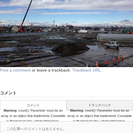
Post a comment
or leave a trackback:
Trackback URL
.
コメント
コメント
トラックバック
Warning
: count(): Parameter must be an
Warning
: count(): Parameter must be an
array or an object that implements Countable
array or an object that implements Countable
in
/home/seisaku_site/web/wp/wp-
in
/home/seisaku_site/web/wp/wp-
content/themes/seisaku/comments.php
content/themes/seisaku/comments.php
この記事へのコメントはありません。
on line
36
on line
37