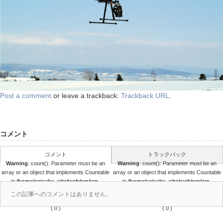
Post a comment
or leave a trackback:
Trackback URL
.
コメント
コメント
トラックバック
Warning
: count(): Parameter must be an
Warning
: count(): Parameter must be an
array or an object that implements Countable
array or an object that implements Countable
in
/home/seisaku_site/web/wp/wp-
in
/home/seisaku_site/web/wp/wp-
content/themes/seisaku/comments.php
content/themes/seisaku/comments.php
この記事へのコメントはありません。
on line
36
on line
37
( 0 )
( 0 )