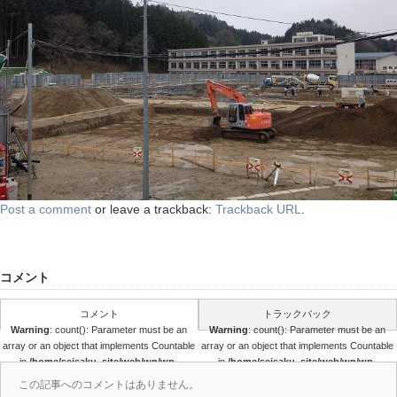
Post a comment
or leave a trackback:
Trackback URL
.
コメント
コメント
トラックバック
Warning
: count(): Parameter must be an
Warning
: count(): Parameter must be an
array or an object that implements Countable
array or an object that implements Countable
in
/home/seisaku_site/web/wp/wp-
in
/home/seisaku_site/web/wp/wp-
content/themes/seisaku/comments.php
content/themes/seisaku/comments.php
この記事へのコメントはありません。
on line
36
on line
37