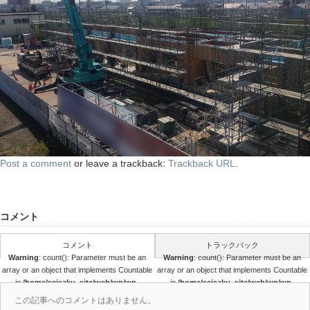
Post a comment
or leave a trackback:
Trackback URL
.
コメント
コメント
トラックバック
Warning
: count(): Parameter must be an
Warning
: count(): Parameter must be an
array or an object that implements Countable
array or an object that implements Countable
in
/home/seisaku_site/web/wp/wp-
in
/home/seisaku_site/web/wp/wp-
content/themes/seisaku/comments.php
content/themes/seisaku/comments.php
この記事へのコメントはありません。
on line
36
on line
37