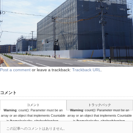
Post a comment
or leave a trackback:
Trackback URL
.
コメント
コメント
トラックバック
Warning
: count(): Parameter must be an
Warning
: count(): Parameter must be an
array or an object that implements Countable
array or an object that implements Countable
in
/home/seisaku_site/web/wp/wp-
in
/home/seisaku_site/web/wp/wp-
content/themes/seisaku/comments.php
content/themes/seisaku/comments.php
この記事へのコメントはありません。
on line
36
on line
37