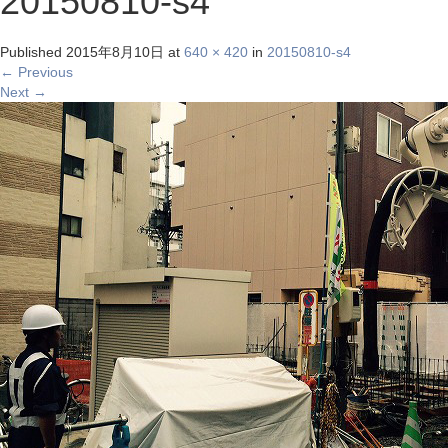
20150810-s4
Published
2015年8月10日
at
640 × 420
in
20150810-s4
←
Previous
Next
→