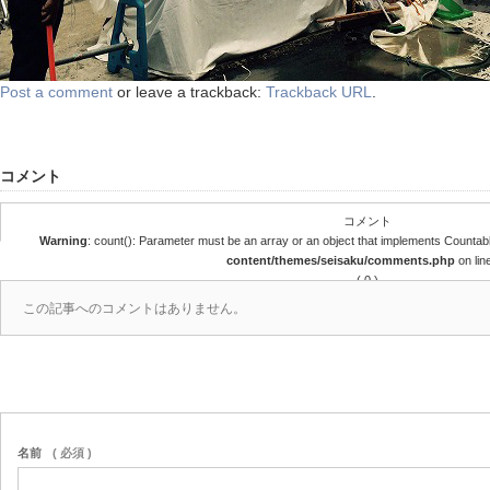
Post a comment
or leave a trackback:
Trackback URL
.
コメント
コメント
Warning
: count(): Parameter must be an array or an object that implements Countab
content/themes/seisaku/comments.php
on lin
( 0 )
この記事へのコメントはありません。
名前
( 必須 )