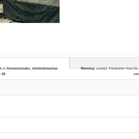
le in
/home/seisaku_site/web/wp/wp-
Warning
: count(): Parameter must be 
e
36
co