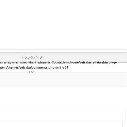
トラックバック
an array or an object that implements Countable in
/home/seisaku_site/web/wp/wp-
ntent/themes/seisaku/comments.php
on line
37
( 0 )