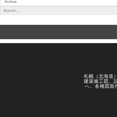
札幌（北海道
建築施工図、
へ。各種図面作