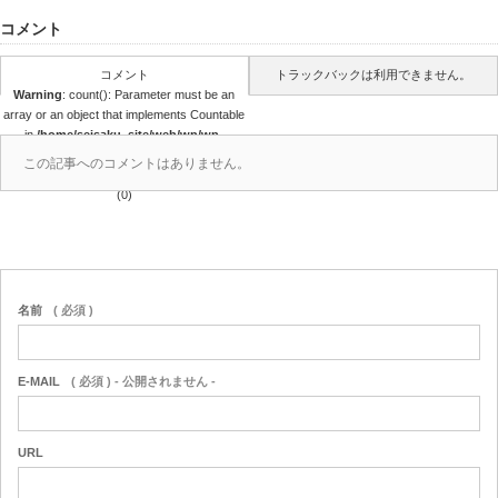
コメント
コメント
トラックバックは利用できません。
Warning
: count(): Parameter must be an
array or an object that implements Countable
in
/home/seisaku_site/web/wp/wp-
content/themes/seisaku/comments.php
この記事へのコメントはありません。
on line
39
(0)
名前
( 必須 )
E-MAIL
( 必須 ) - 公開されません -
URL