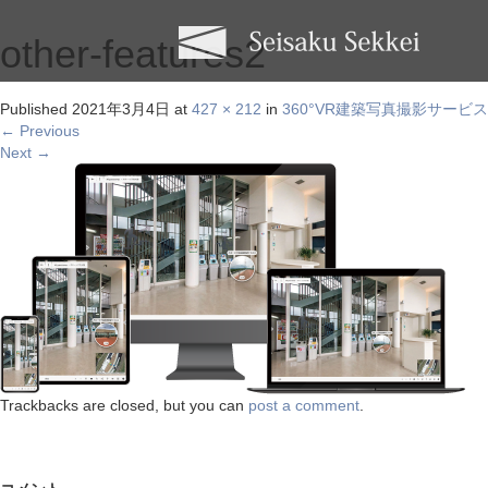
other-features2
Published
2021年3月4日
at
427 × 212
in
360°VR建築写真撮影サービス
←
Previous
Next
→
Trackbacks are closed, but you can
post a comment
.