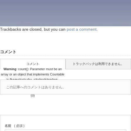
Trackbacks are closed, but you can
post a comment
.
コメント
コメント
トラックバックは利用できません。
Warning
: count(): Parameter must be an
array or an object that implements Countable
in
/home/seisaku_site/web/wp/wp-
content/themes/seisaku/comments.php
この記事へのコメントはありません。
on line
39
(0)
名前
( 必須 )