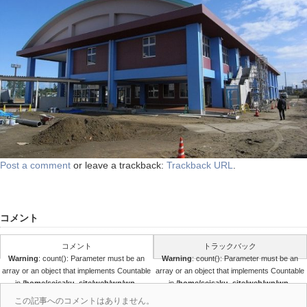
Post a comment
or leave a trackback:
Trackback URL
.
コメント
コメント
トラックバック
Warning
: count(): Parameter must be an
Warning
: count(): Parameter must be an
array or an object that implements Countable
array or an object that implements Countable
in
/home/seisaku_site/web/wp/wp-
in
/home/seisaku_site/web/wp/wp-
content/themes/seisaku/comments.php
content/themes/seisaku/comments.php
この記事へのコメントはありません。