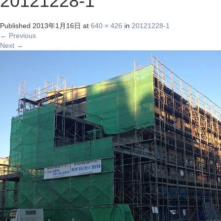
20121228-1
Published
2013年1月16日
at
640 × 426
in
20121228-1
←
Previous
Next
→