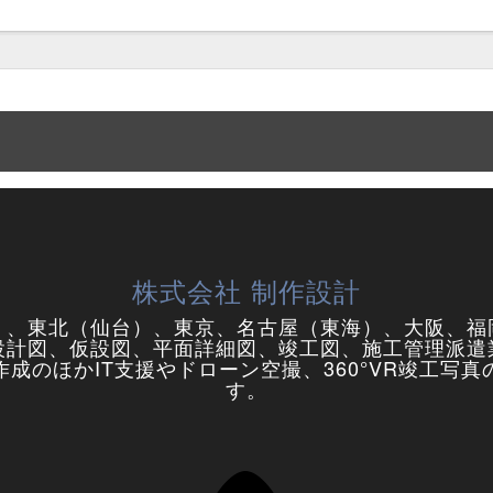
株式会社 制作設計
）、東北（仙台）、東京、名古屋（東海）、大阪、福
設計図、仮設図、平面詳細図、竣工図、施工管理派遣
成のほかIT支援やドローン空撮、360°VR竣工写
す。