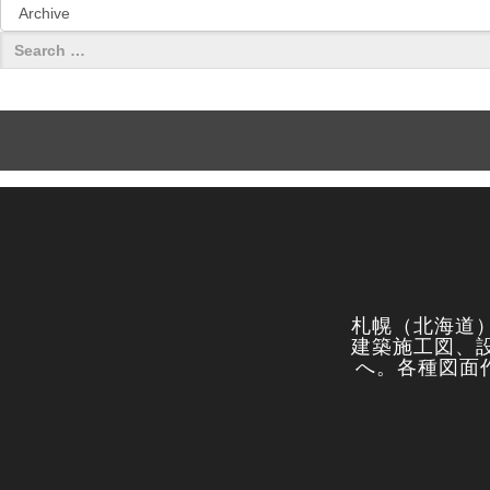
札幌（北海道
建築施工図、
へ。各種図面作