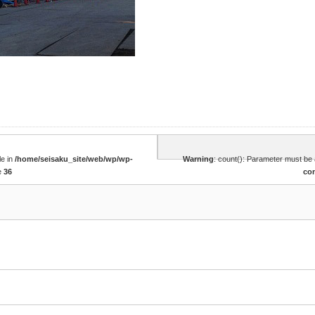
le in
/home/seisaku_site/web/wp/wp-
Warning
: count(): Parameter must be 
e
36
co