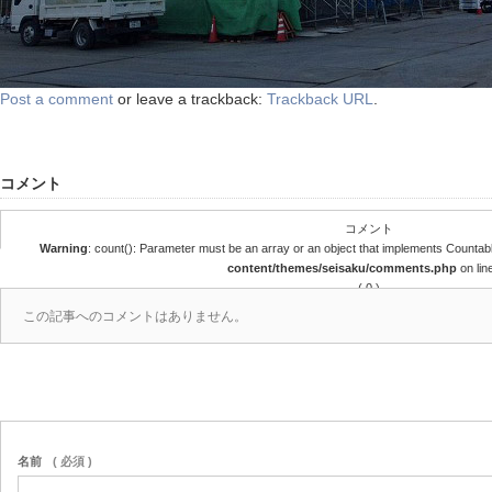
Post a comment
or leave a trackback:
Trackback URL
.
コメント
コメント
Warning
: count(): Parameter must be an array or an object that implements Countab
content/themes/seisaku/comments.php
on lin
( 0 )
この記事へのコメントはありません。
名前
( 必須 )