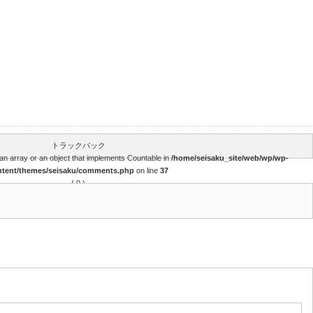
トラックバック
an array or an object that implements Countable in
/home/seisaku_site/web/wp/wp-
ntent/themes/seisaku/comments.php
on line
37
( 0 )