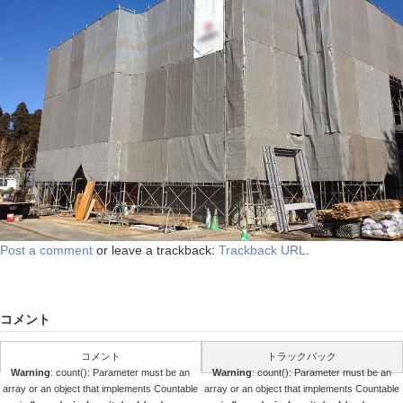
Post a comment
or leave a trackback:
Trackback URL
.
コメント
コメント
トラックバック
Warning
: count(): Parameter must be an
Warning
: count(): Parameter must be an
array or an object that implements Countable
array or an object that implements Countable