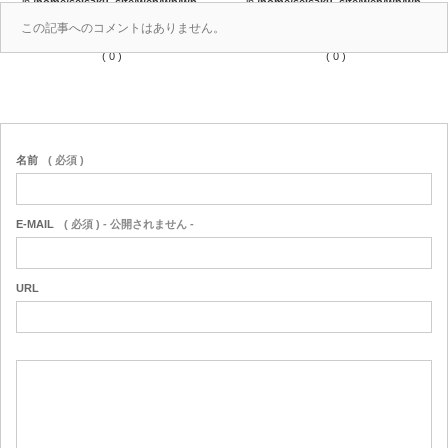
in
/home/seisaku_site/web/wp/wp-
in
/home/seisaku_site/web/wp/wp-
content/themes/seisaku/comments.php
content/themes/seisaku/comments.php
この記事へのコメントはありません。
on line
36
on line
37
( 0 )
( 0 )
名前
( 必須 )
E-MAIL
( 必須 ) - 公開されません -
URL