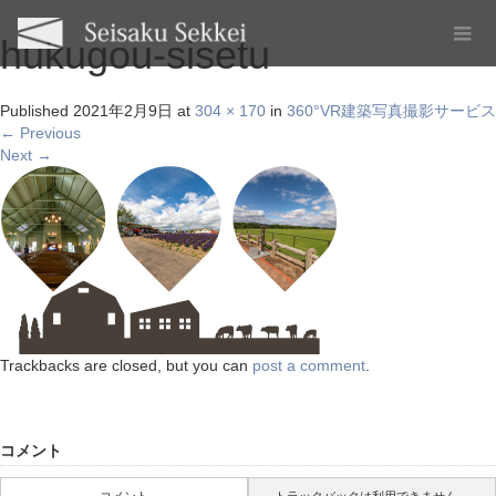
hukugou-sisetu
Published
2021年2月9日
at
304 × 170
in
360°VR建築写真撮影サービス
←
Previous
Next
→
Trackbacks are closed, but you can
post a comment
.
コメント