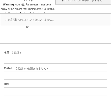
コメント
トラックバックは利用できません。
Warning
: count(): Parameter must be an
array or an object that implements Countable
in
/home/seisaku_site/web/wp/wp-
content/themes/seisaku/comments.php
この記事へのコメントはありません。
on line
39
(0)
名前
( 必須 )
E-MAIL
( 必須 ) - 公開されません -
URL